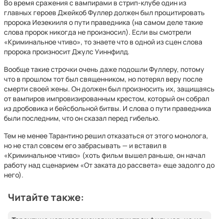
Во время сражения с вампирами в стрип-клубе один из
главных героев Джейкоб Фуллер должен был процитировать
пророка Иезекииля о пути праведника (на самом деле такие
слова пророк никогда не произносил). Если вы смотрели
«Криминальное чтиво», то знаете что в одной из сцен слова
пророка произносит Джулс Уиннфилд.
Вообще такие строчки очень даже подошли Фуллеру, потому
что в прошлом тот был священником, но потерял веру после
смерти своей жены. Он должен был произносить их, защищаясь
от вампиров импровизированным крестом, который он собрал
из дробовика и бейсбольной битвы. И слова о пути праведника
были последним, что он сказал перед гибелью.
Тем не менее Тарантино решил отказаться от этого монолога,
но не стал совсем его забрасывать — и вставил в
«Криминальное чтиво» (хоть фильм вышел раньше, он начал
работу над сценарием «От заката до рассвета» еще задолго до
него).
Читайте также: