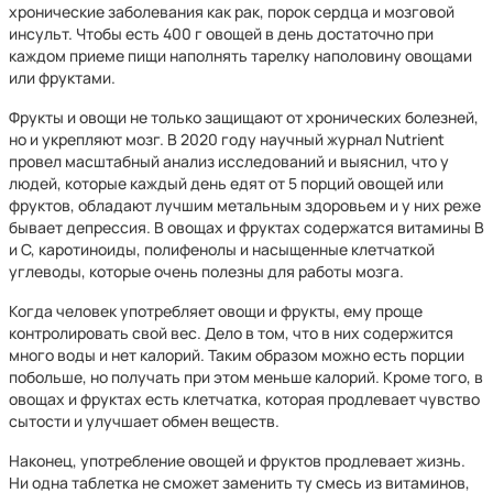
хронические заболевания как рак, порок сердца и мозговой
инсульт. Чтобы есть 400 г овощей в день достаточно при
каждом приеме пищи наполнять тарелку наполовину овощами
или фруктами.
Фрукты и овощи не только защищают от хронических болезней,
но и укрепляют мозг. В 2020 году научный журнал Nutrient
провел масштабный анализ исследований и выяснил, что у
людей, которые каждый день едят от 5 порций овощей или
фруктов, обладают лучшим метальным здоровьем и у них реже
бывает депрессия. В овощах и фруктах содержатся витамины B
и C, каротиноиды, полифенолы и насыщенные клетчаткой
углеводы, которые очень полезны для работы мозга.
Когда человек употребляет овощи и фрукты, ему проще
контролировать свой вес. Дело в том, что в них содержится
много воды и нет калорий. Таким образом можно есть порции
побольше, но получать при этом меньше калорий. Кроме того, в
овощах и фруктах есть клетчатка, которая продлевает чувство
сытости и улучшает обмен веществ.
Наконец, употребление овощей и фруктов продлевает жизнь.
Ни одна таблетка не сможет заменить ту смесь из витаминов,