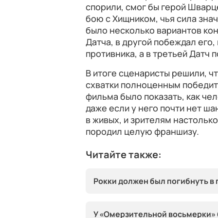
спорили, смог бы герой Шварц
бою с Хищником, чья сила зна
было несколько вариантов кон
Датча, в другой побеждал его,
противника, а в третьей Датч 
В итоге сценаристы решили, чт
схватки полноценным победит
фильма было показать, как че
даже если у него почти нет ша
в живых, и зрителям настольк
породил целую франшизу.
Читайте также:
Рокки должен был погибнуть в
У «Омерзительной восьмерки» 