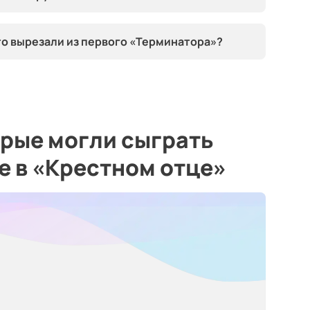
то вырезали из первого «Терминатора»?
орые могли сыграть
е в «Крестном отце»