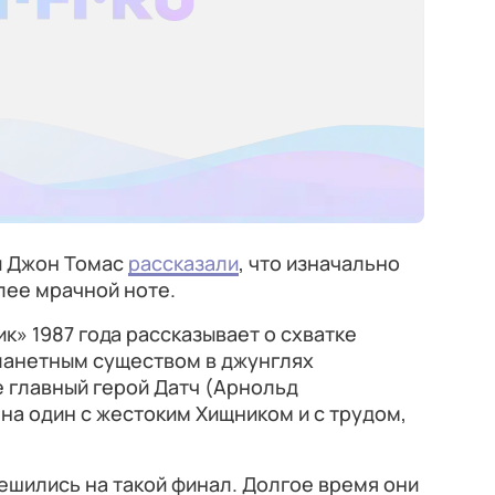
и Джон Томас
рассказали
, что изначально
лее мрачной ноте.
к» 1987 года рассказывает о схватке
ланетным существом в джунглях
 главный герой Датч (Арнольд
на один с жестоким Хищником и с трудом,
ешились на такой финал. Долгое время они