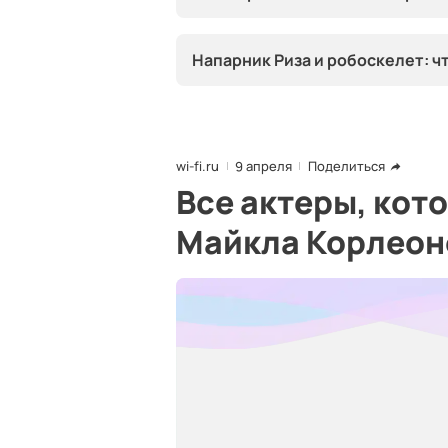
Напарник Риза и робоскелет: ч
wi-fi.ru
9 апреля
Поделиться
Все актеры, кот
Майкла Корлеон