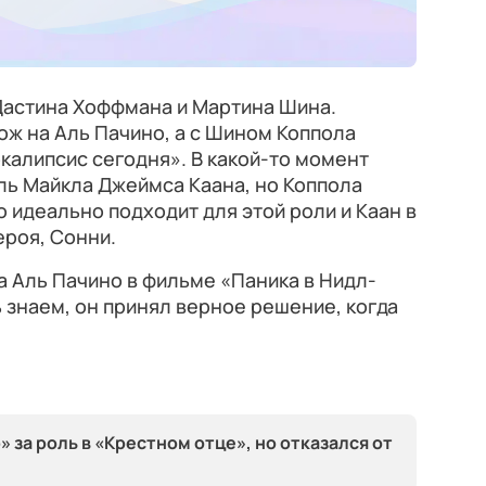
Дастина Хоффмана и Мартина Шина.
ж на Аль Пачино, а с Шином Коппола
калипсис сегодня». В какой-то момент
ль Майкла Джеймса Каана, но Коппола
о идеально подходит для этой роли и Каан в
ероя, Сонни.
а Аль Пачино в фильме «Паника в Нидл-
ь знаем, он принял верное решение, когда
 за роль в «Крестном отце», но отказался от