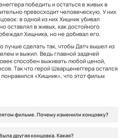
енеггера победить и остаться в живых в
чительно превосходит человеческую. У них
цовок: в одной из них Хищник убивал
 но оставлял в живых, как достойного
побеждал Хищника, но не добивал его.
о лучше сделать так, чтобы Датч вышел из
елем и выжил. Ведь главной задачей
ловек способен выживать любой ценой,
нсов. Так что герой Шварценеггера остался
о понравился «Хищник», что этот фильм
 пятом фильме. Почему изменили концовку?
была другая концовка. Какая?