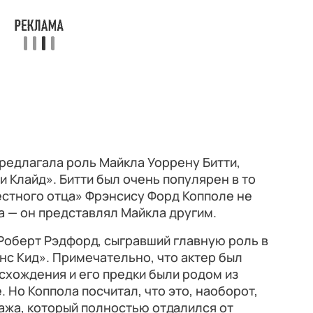
редлагала роль Майкла Уоррену Битти,
и Клайд». Битти был очень популярен в то
естного отца» Фрэнсису Форд Копполе не
 — он представлял Майкла другим.
Роберт Рэдфорд, сыгравший главную роль в
нс Кид». Примечательно, что актер был
схождения и его предки были родом из
. Но Коппола посчитал, что это, наоборот,
ажа, который полностью отдалился от