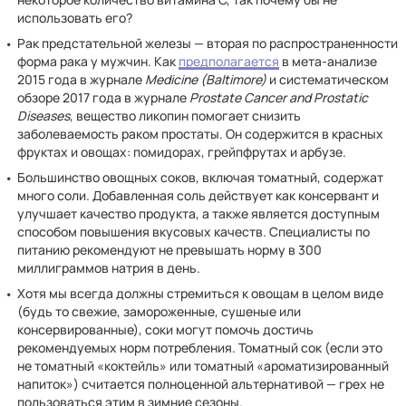
использовать его?
Рак предстательной железы — вторая по распространенности
форма рака у мужчин. Как
предполагается
в мета-анализе
2015 года в журнале
Medicine (Baltimore)
и систематическом
обзоре 2017 года в журнале
Prostate Cancer and Prostatic
Diseases
, вещество ликопин помогает снизить
заболеваемость раком простаты. Он содержится в красных
фруктах и овощах: помидорах, грейпфрутах и арбузе.
Большинство овощных соков, включая томатный, содержат
много соли. Добавленная соль действует как консервант и
улучшает качество продукта, а также является доступным
способом повышения вкусовых качеств. Специалисты по
питанию рекомендуют не превышать норму в 300
миллиграммов натрия в день.
Хотя мы всегда должны стремиться к овощам в целом виде
(будь то свежие, замороженные, сушеные или
консервированные), соки могут помочь достичь
рекомендуемых норм потребления. Томатный сок (если это
не томатный «коктейль» или томатный «ароматизированный
напиток») считается полноценной альтернативой — грех не
пользоваться этим в зимние сезоны.