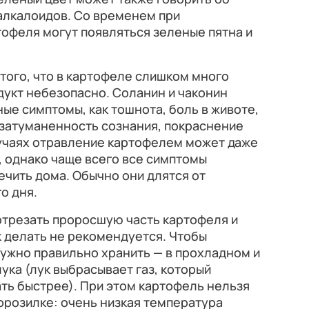
алкалоидов. Со временем при
офеля могут появляться зеленые пятна и
 того, что в картофеле слишком много
одукт небезопасно. Соланин и чаконин
ые симптомы, как тошнота, боль в животе,
, затуманенность сознания, покраснение
лучаях отравление картофелем может даже
, однако чаще всего все симптомы
чить дома. Обычно они длятся от
о дня.
трезать проросшую часть картофеля и
к делать не рекомендуется. Чтобы
нужно правильно хранить — в прохладном и
ука (лук выбрасывает газ, который
ть быстрее). При этом картофель нельзя
орозилке: очень низкая температура