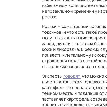
избыточном количестве глико
неправильном хранении у карт
ростки.
Ростки — самый явный признак
токсинов, и что есть такой пр
могут вызывать такие неприятн
запор, диарея, головная боль
кожи и лихорадка. В редких с
привести к летальному исходу
отравления можно спокойно ле
нескольких часов или до одног
Эксперты
говорят,
что можно о
съесть оставшееся, однако та
картофель не прорастал, его 
темном месте, и подальше от л
заставляет картофель созрева
хранить в холодильнике или м