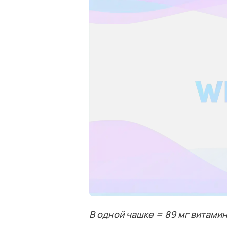
В одной чашке = 89 мг витами