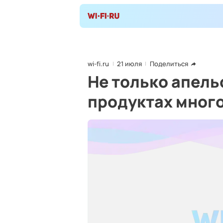
wi-fi.ru
21 июля
Поделиться
Не только апель
продуктах много