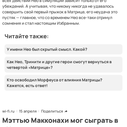
всех действий Нео в симуляции зависит только от его
убеждений. А учитывая, что никому никогда не удавалось
совершить свой первый прыжок в Матрице, его неудача это
пустяк — главное, что со временем Нео все-таки отринул
сомнения и стал настоящим Избранным.
Читайте также:
У имени Нео был скрытый смысл. Какой?
Как Нео, Тринити и другие герои смогут вернуться в
четвертой «Матрице»?
Кто освободил Морфеуса от влияния Матрицы?
Кажется, есть ответ!
wi-fi.ru
15 апреля
Поделиться
Мэттью Макконахи мог сыграть в