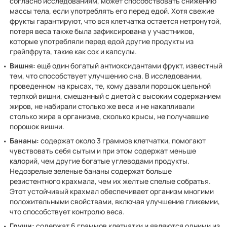
согласно исследованиям, может способствовать снижению
массы тела, если употреблять его перед едой. Хотя свежие
фрукты гарантируют, что вся клетчатка остается нетронутой,
потеря веса также была зафиксирована у участников,
которые употребляли перед едой другие продукты из
грейпфрута, такие как сок и капсулы.
Вишня:
ещё один богатый антиоксидантами фрукт, известный
тем, что способствует улучшению сна. В исследовании,
проведенном на крысах, те, кому давали порошок цельной
терпкой вишни, смешанный с диетой с высоким содержанием
жиров, не набирали столько же веса и не накапливали
столько жира в организме, сколько крысы, не получавшие
порошок вишни.
Бананы:
содержат около 3 граммов клетчатки, помогают
чувствовать себя сытым и при этом содержат меньше
калорий, чем другие богатые углеводами продукты.
Недозрелые зеленые бананы содержат больше
резистентного крахмала, чем их желтые спелые собратья.
Этот устойчивый крахмал обеспечивает организм многими
положительными свойствами, включая улучшение гликемии,
что способствует контролю веса.
Груши:
содержат 6 граммов клетчатки и являются одними из