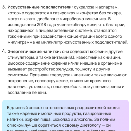
Искусственные подсластители:
сукралоза и аспартам,
которые содержатся в газировках и конфетах без сахара,
могут вызвать дисбаланс микробиома кишечника. В
исследовании 2018 года ученые обнаружили, что бактерии,
находящиеся в пищеварительной системе, становятся
токсичными при воздействии концентрации всего одного
миллиграмма на миллилитр искусственных подсластителей.
Энергетические напитки:
они содержат кофеин и другие
стимуляторы, а также витамин B3, известный как ниацин.
Высокое содержание кофеина и/или ниацина в организме
вызывает расстройство желудка, тошноту и другие
симптомы. Признаки «передоза» ниацином также включают
покраснение, головокружение, снижение кровяного
давления, усталость, головную боль, помутнение зрения и
воспаление печени.
В длинный список потенциальных раздражителей входят
также жареные и молочные продукты, газированные
напитки, жирная пища, шоколад и алкоголь. За полным
списком лучше обратиться к своему диетологу — он
поможет выработать здоровую диету с учётом вашего