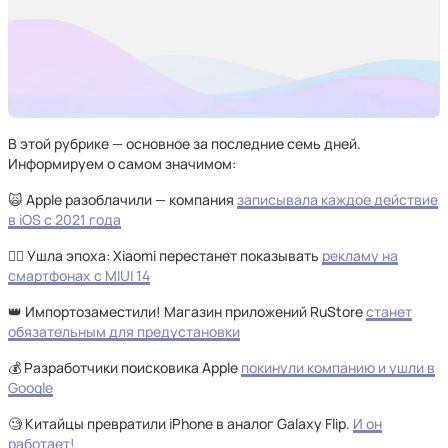
В этой рубрике — основное за последние семь дней.
Информируем о самом значимом:
🙀 Apple разоблачили — компания
записывала каждое действие
в iOS с 2021 года
👍🏻 Ушла эпоха: Xiaomi перестанет показывать
рекламу на
смартфонах с MIUI 14
👑 Импортозаместили! Магазин приложений RuStore
станет
обязательным для предустановки
💰 Разработчики поисковика Apple
покинули компанию и ушли в
Google
🧐 Китайцы превратили iPhone в аналог Galaxy Flip.
И он
работает!