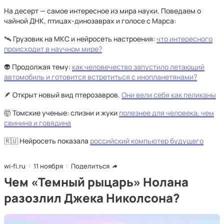
На десерт — самое интересное из мира науки. Поведаем о
чайной ДНК, птицах-динозаврах и голосе с Марса:
🛰️ Грузовик на МКС и нейросеть настроения:
что интересного
происходит в научном мире?
👽 Продолжая тему:
как человечество запустило летающий
автомобиль и готовится встретиться с инопланетянами?
🪶 Открыт новый вид птерозавров.
Они вели себя как пеликаны
🤯 Томские ученые: слизни и жуки
полезнее для человека, чем
свинина и говядина
🇷🇺 Нейросеть показала
российский компьютер будущего
wi-fi.ru
11 ноября
Поделиться
Чем «Темный рыцарь» Нолана
разозлил Джека Николсона?