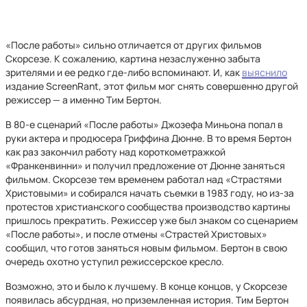
«После работы» сильно отличается от других фильмов
Скорсезе. К сожалению, картина незаслуженно забыта
зрителями и ее редко где-либо вспоминают. И, как
выяснило
издание ScreenRant, этот фильм мог снять совершенно другой
режиссер — а именно Тим Бертон.
В 80-е сценарий «После работы» Джозефа Миньона попал в
руки актера и продюсера Гриффина Дюнне. В то время Бертон
как раз закончил работу над короткометражкой
«Франкенвинни» и получил предложение от Дюнне заняться
фильмом. Скорсезе тем временем работал над «Страстями
Христовыми» и собирался начать съемки в 1983 году, но из-за
протестов христианского сообщества производство картины
пришлось прекратить. Режиссер уже был знаком со сценарием
«После работы», и после отмены «Страстей Христовых»
сообщил, что готов заняться новым фильмом. Бертон в свою
очередь охотно уступил режиссерское кресло.
Возможно, это и было к лучшему. В конце концов, у Скорсезе
появилась абсурдная, но приземленная история. Тим Бертон