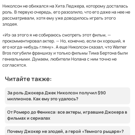
Николсон не обижался на Хита Леджера, которому досталась
роль. В первую очередь, его разозлило, что его даже на нее не
рассматривали, хотя ему уже доводилось играть этого
злодея.
«Из-за этого я не собираюсь смотреть этот фильм, —
прокомментировал актер. — Но, конечно, если он хороший, я
его когда-нибудь гляну». А еще Николсон сказал, что Warner
Bros погубили франшизу и только фильмы Тима Бертона были
гениальными. Думаем, любители Нолана с ним точно не
согласятся.
Читайте также:
За роль Джокера Джек Николсон получил $90
миллионов. Как ему это удалось?
От Ромеро до Феникса: все актеры, игравшие Джокера в
фильмах и сериалах
Почему Джокер не злодей, а герой «Темного рыцаря»?